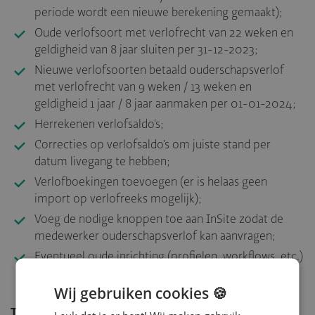
periode wordt een nieuwe berekening gemaakt);
Oude verlofsoort met verlofrecht van 22 weken en
geldigheid van 8 jaar sluiten per 31-12-2023;
Nieuwe verlofsoorten betaald ouderschapsverlof
met verlofrecht van 9 weken / 13 weken en
geldigheid 1 jaar / 8 jaar aanmaken per 01-01-2024;
Herrekenen verlofsaldo’s;
Correcties op verlofsaldo’s om juiste stand per
datum livegang te hebben;
Verlofboekingen toevoegen (er is helaas geen
import op verlofreeks mogelijk);
Voeg de nodige knoppen toe aan InSite zodat de
medewerker ouderschapsverlof kan aanvragen;
Eventueel oude inrichting (profielen, workflows, etc.)
blokkeren.
Wij gebruiken cookies 🍪
Tip:
Bekijk ook de informatie die AFAS hierover deelt in