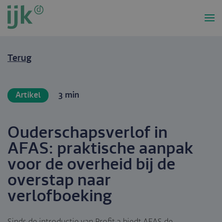
Overslaan
en
naar
de
inhoud
Terug
gaan
Artikel
3 min
Ouderschapsverlof in
AFAS: praktische aanpak
voor de overheid bij de
overstap naar
verlofboeking