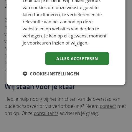
Leuk dat je er bent! Wij maken gebruik
dit
artikel
.
van cookies om onze website goed te
laten functioneren, te verbeteren en de
Bij de cao SGO / gemeenten hebben medewerkers de
relevantie van het aanbod op deze
mogelijkheid om het doorbetalingspercentage te
website en op websites van derden te
verhogen naar 100%. Dit wordt verrekend met het aantal
verhogen. Je kan op elk gewenst moment
verlofuren voor het aanvullend betaald
je voorkeuren inzien of wijzigen.
ouderschapsverlof. Door de specifieke regeling kan dit
proces niet volledig geautomatiseerd worden. IJK kan je
ALLES ACCEPTEREN
natuurlijk wel ondersteunen bij het zo optimaal inrichten
van dit proces.
COOKIE-INSTELLINGEN
Wij staan voor je klaar
Heb je hulp nodig bij het inrichten van de overstap van
ouderschapsverlof via verlofboeking? Neem
contact
met
ons op. Onze
consultants
adviseren je graag.