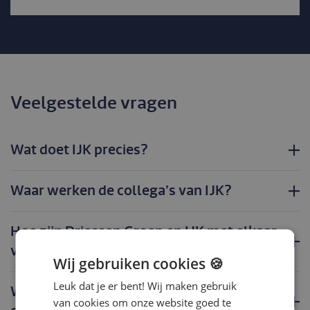
Veelgestelde vragen
Wat doet IJK precies?
Waar werken de collega’s van IJK?
Hoe zijn Driessen Groep en IJK met elkaar
verbonden?
Wij gebruiken cookies 🍪
Leuk dat je er bent! Wij maken gebruik
Wanneer kan ik een reactie verwachten
van cookies om onze website goed te