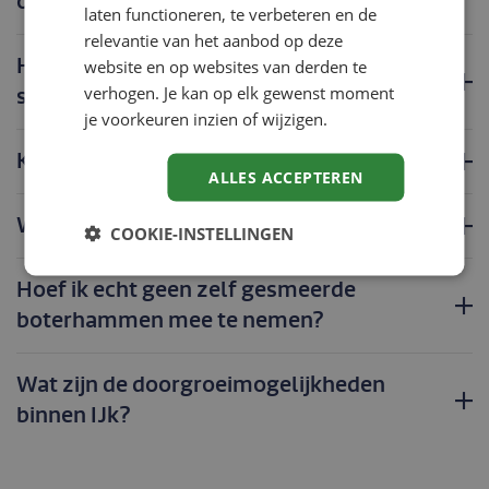
op mijn sollicitatie?
laten functioneren, te verbeteren en de
relevantie van het aanbod op deze
Hoe kan ik me voorbereiden op een
website en op websites van derden te
verhogen. Je kan op elk gewenst moment
sollicitatiegesprek?
je voorkeuren inzien of wijzigen.
Kan ik bij jullie stage lopen?
ALLES ACCEPTEREN
Wat is de dresscode bij IJK?
COOKIE-INSTELLINGEN
Hoef ik echt geen zelf gesmeerde
boterhammen mee te nemen?
Wat zijn de doorgroeimogelijkheden
binnen IJk?