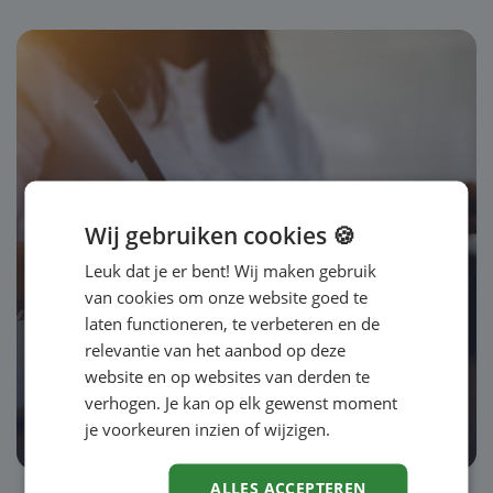
Wij gebruiken cookies 🍪
Leuk dat je er bent! Wij maken gebruik
Artikel
van cookies om onze website goed te
laten functioneren, te verbeteren en de
Talentmanagement in een
relevantie van het aanbod op deze
skill-based organisatie
website en op websites van derden te
verhogen. Je kan op elk gewenst moment
Lees verder
je voorkeuren inzien of wijzigen.
ALLES ACCEPTEREN