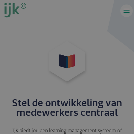
Overslaan
en
naar
de
inhoud
gaan
Stel de ontwikkeling van
medewerkers centraal
IJK biedt jou een learning management systeem of