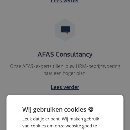
Lees verder
AFAS Consultancy
Onze AFAS-experts tillen jouw HRM-bedrijfsvoering
naar een hoger plan.
Lees verder
Wij gebruiken cookies 🍪
Leuk dat je er bent! Wij maken gebruik
Bekijk alle
software
,
services
&
consultancy
van cookies om onze website goed te