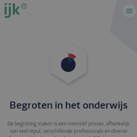
Overslaan
en
naar
de
inhoud
gaan
Begroten in het onderwijs
De begroting maken is een intensief proces, afhankelijk
van veel input, verschillende professionals en diverse