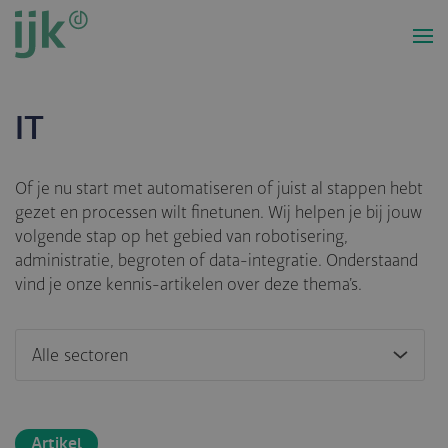
Overslaan
en
naar
de
inhoud
IT
gaan
Of je nu start met automatiseren of juist al stappen hebt
gezet en processen wilt finetunen. Wij helpen je bij jouw
volgende stap op het gebied van robotisering,
administratie, begroten of data-integratie. Onderstaand
vind je onze kennis-artikelen over deze thema’s.
Artikel