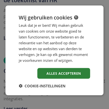
de toekomst van HR
Automation is de toekomst van HR. Maar wat is het
Wij gebruiken cookies 🍪
precies, hoe zet je het in en wat kan het jouw organisatie
opleveren? Ontdek hoe je slimme techniek toepast om
Leuk dat je er bent! Wij maken gebruik
meer tijd vrij te maken voor waar het…
van cookies om onze website goed te
laten functioneren, te verbeteren en de
Lees verder
relevantie van het aanbod op deze
website en op websites van derden te
verhogen. Je kan op elk gewenst moment
je voorkeuren inzien of wijzigen.
Artikel
Ontdek de nieuwe HubBI website!
ALLES ACCEPTEREN
Met trots presenteren wij vandaag de gloednieuwe HubBI
COOKIE-INSTELLINGEN
website. Dé plek voor al jouw AFAS
automatiseringsuitdagingen en naadloze software-
integraties.
Lees verder