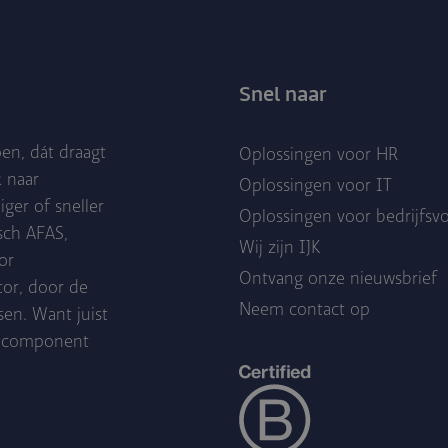
Snel naar
en, dát draagt
Oplossingen voor HR
k naar
Oplossingen voor IT
er of sneller
Oplossingen voor bedrijfsv
isch AFAS,
Wij zijn IJK
or
Ontvang onze nieuwsbrief
tor, door de
Neem contact op
en. Want juist
ke component