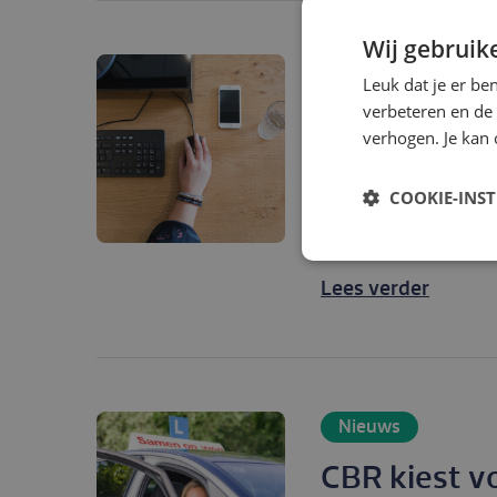
Wij gebruik
Nieuws
Leuk dat je er be
verbeteren en de
Implementat
verhogen. Je kan 
Buitenland
COOKIE-INS
In 2023 is de Academ
het leeraanbod voor 
Lees verder
Nieuws
CBR kiest v