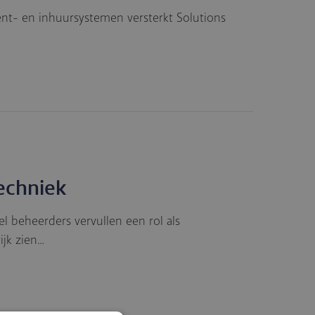
tment- en inhuursystemen versterkt Solutions
echniek
el beheerders vervullen een rol als
jk zien…