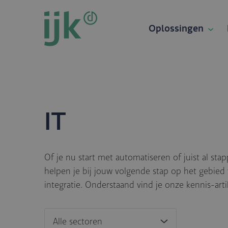
Overslaan
en
Oplossingen
naar
de
inhoud
gaan
IT
Of je nu start met automatiseren of juist al sta
helpen je bij jouw volgende stap op het gebied 
integratie. Onderstaand vind je onze kennis-art