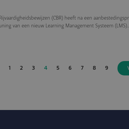
Rijvaardigheidsbewijzen (CBR) heeft na een aanbestedingspr
euning van een nieuw Learning Management Systeem (LMS)
Page
1
Page
2
Page
3
Huidige
4
Page
5
Page
6
Page
7
Page
8
Page
9
pagina