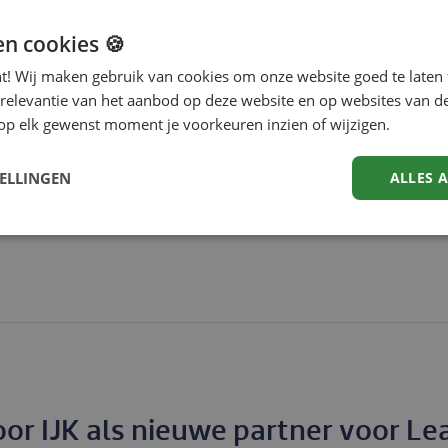
en cookies 🍪
nt! Wij maken gebruik van cookies om onze website goed te laten 
 relevantie van het aanbod op deze website en op websites van d
ie van nieuw leerportaal voor het
op elk gewenst moment je voorkeuren inzien of wijzigen.
se Zaken
TELLINGEN
ALLES 
ie voor Internationale Betrekkingen gestart met de impleme
medewerkers van het Ministerie van Buitenlandse Zaken …
oor IJK als nieuwe partner voor 