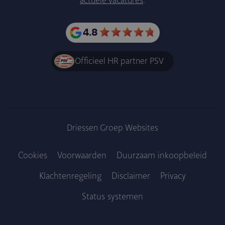
actuele vacatures
.
4.8
Officieel HR partner PSV
Driessen Groep Websites
Cookies
Voorwaarden
Duurzaam inkoopbe­leid
Klachtenregeling
Disclaimer
Privacy
Voet
Status systemen