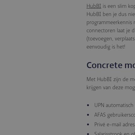
HubBI
is een slim ko
HubBI ben je dus nie
programmeerkennis ma
connectoren laat je 
(toevoegen, verplaats
eenvoudig is het!
Concrete m
Met HubBI zijn de mo
krijgen van deze mog
UPN automatisch v
AFAS gebruikersc
Privé e-mail adres
Salarisstrook en 