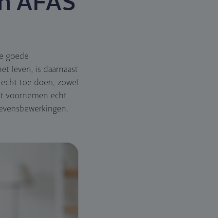
in AFAS
de goede
t leven, is daarnaast
r echt toe doen, zowel
dit voornemen echt
gevensbewerkingen.