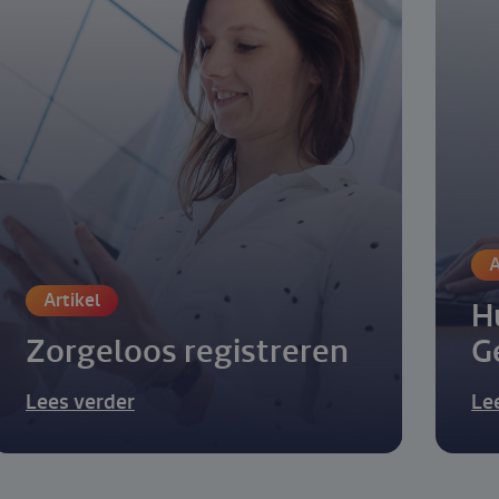
A
Artikel
H
Zorgeloos registreren
G
Lees verder
Le