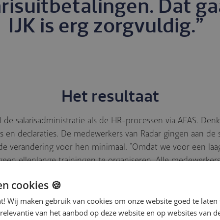
arisuitbetalingen. Dat ga
IJK is erg zorgvuldig.”
Het resultaat
 de salarisadministratie als de HR-processen via AFAS. Denk
s en declaraties. De medewerkers van Radar gingen aan de 
de verandering voor hen minimaal. “Omdat we voor een la
een ellenlange trainingen te organiseren. Alle medewerker
 een eenvoudig, fysiek kaartje dat je erbij pakt als je inlog
en cookies 🍪
n aan de slag. Het heeft goed uitgepakt, er waren amper vr
nt! Wij maken gebruik van cookies om onze website goed te laten 
 relevantie van het aanbod op deze website en op websites van d