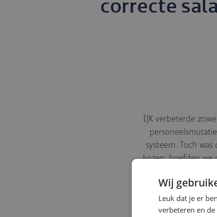
correcte sal
IJK verbeterde zowel
personeelsmutatie
systeem. Toch was 
kozen, hoefden we g
Quick Reference Card:
Wij gebruik
metee
Leuk dat je er be
verbeteren en de