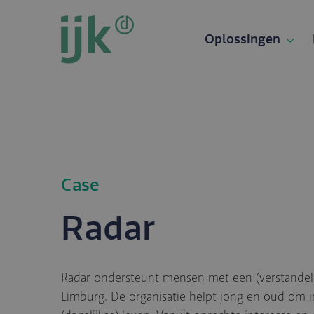
Overslaan
en
Oplossingen
naar
de
inhoud
gaan
Case
Radar
Radar ondersteunt mensen met een (verstandeli
Limburg. De organisatie helpt jong en oud om i