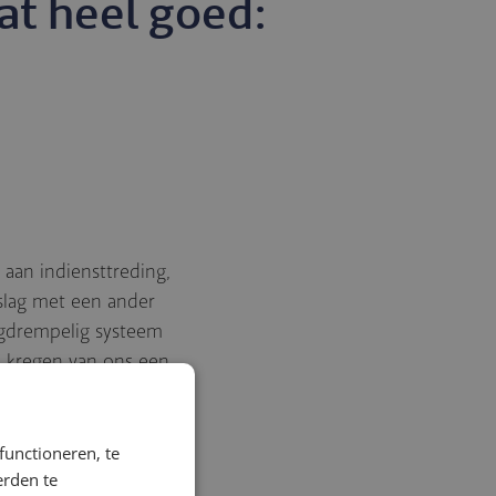
at heel goed:
 aan indiensttreding,
slag met een ander
agdrempelig systeem
s kregen van ons een
t. En daarna konden ze
agen.”
functioneren, te
erden te