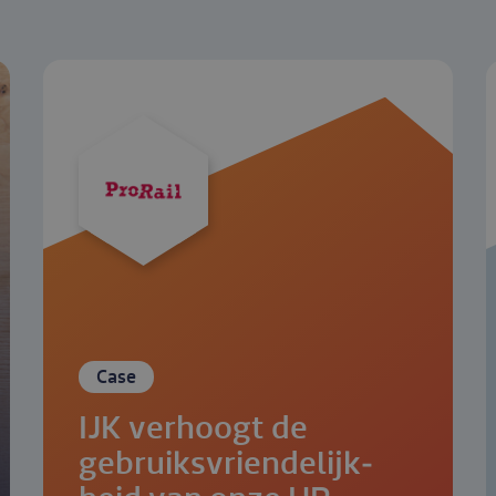
Case
IJK verhoogt de
gebruiks­vrien­de­lijk­