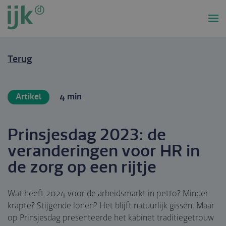
Overslaan
en
naar
de
inhoud
Terug
gaan
Artikel
4 min
Prinsjesdag 2023: de
veranderingen voor HR in
de zorg op een rijtje
Wat heeft 2024 voor de arbeidsmarkt in petto? Minder
krapte? Stijgende lonen? Het blijft natuurlijk gissen. Maar
op Prinsjesdag presenteerde het kabinet traditiegetrouw