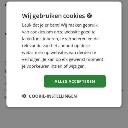
Wit u weten of de deelnemer de juiste kennis in huis
heeft na een training? Evalueer dan op niveau 2 door
Wij gebruiken cookies 🍪
middel van een toets, een examen of andere
Leuk dat je er bent! Wij maken gebruik
meetinstrumenten.
van cookies om onze website goed te
Wilt u ook weten of de training het gewenste gedrag
laten functioneren, te verbeteren en de
of gewenste resultaat heeft opgeleverd? Start dan
relevantie van het aanbod op deze
evaluatieactiviteiten op niveau 3 op.
website en op websites van derden te
verhogen. Je kan op elk gewenst moment
Het maken van een bewuste keuze waarop een training
je voorkeuren inzien of wijzigen.
geëvalueerd moet worden, is het begin van een
effectiever opdelingsbeleid binnen organisaties. Met
ALLES ACCEPTEREN
de
e-learningmodule en AFAS cursusmanagement
heeft
u de meetgegevens die u nodig heeft om uw cursussen te
COOKIE-INSTELLINGEN
evalueren tot uw beschikking.