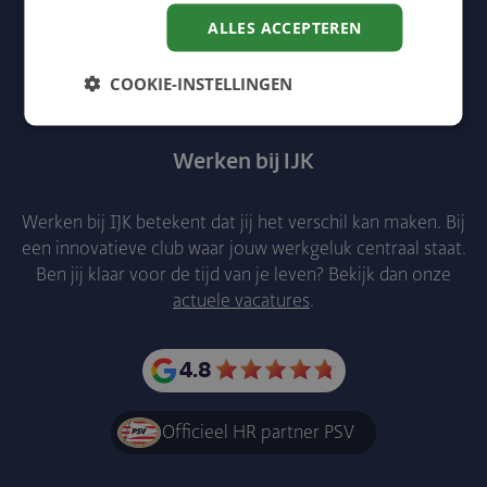
ALLES ACCEPTEREN
COOKIE-INSTELLINGEN
LinkedIn
Facebook
Instagram
YouTube
Werken bij IJK
Werken bij IJK betekent dat jij het verschil kan maken. Bij
een innovatieve club waar jouw werkgeluk centraal staat.
Ben jij klaar voor de tijd van je leven? Bekijk dan onze
actuele vacatures
.
4.8
Officieel HR partner PSV