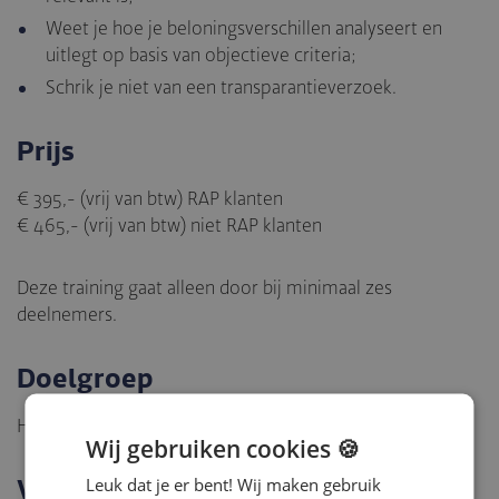
Weet je hoe je beloningsverschillen analyseert en
uitlegt op basis van objectieve criteria;
Schrik je niet van een transparantieverzoek.
Prijs
€ 395,- (vrij van btw) RAP klanten
€ 465,- (vrij van btw) niet RAP klanten
Deze training gaat alleen door bij minimaal zes
deelnemers.
Doelgroep
HRM-professionals en HR-medewerkers
Wij gebruiken cookies 🍪
Vragen?
Leuk dat je er bent! Wij maken gebruik