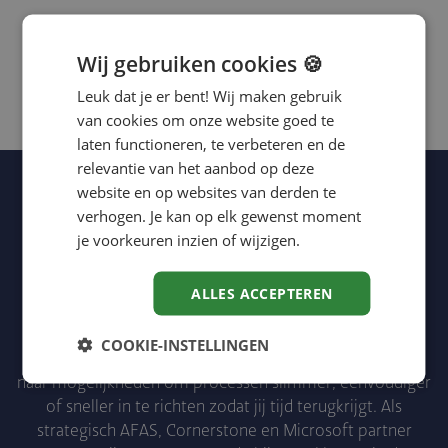
Wij gebruiken cookies 🍪
Leuk dat je er bent! Wij maken gebruik
van cookies om onze website goed te
laten functioneren, te verbeteren en de
relevantie van het aanbod op deze
website en op websites van derden te
verhogen. Je kan op elk gewenst moment
je voorkeuren inzien of wijzigen.
ALLES ACCEPTEREN
Tijd hebben om de dingen te doen die ertoe doen, dát
COOKIE-INSTELLINGEN
draagt bij aan je werkgeluk. Daarom is IJK altijd op zoek
naar mogelijkheden om processen slimmer, eenvoudiger
of sneller in te richten zodat jij tijd terugkrijgt. Als
strategisch AFAS, Cornerstone en Microsoft partner