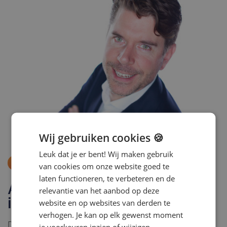
Wij gebruiken cookies 🍪
Leuk dat je er bent! Wij maken gebruik
Sessie
van cookies om onze website goed te
laten functioneren, te verbeteren en de
AI in HR: zelf bouwen of slim
relevantie van het aanbod op deze
inkopen?
website en op websites van derden te
verhogen. Je kan op elk gewenst moment
De druk op HR neemt toe, terwijl de verwachtingen van
je voorkeuren inzien of wijzigen.