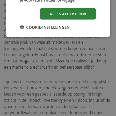
medewerkers en leidinggevenden blijven groeien. Er is
niet alleen werkdruk, ook de HR-beleving staat onder
ALLES ACCEPTEREN
druk. Die wordt immers sterk bepaald door tooling.
Leidinggevenden en medewerkers zien door de grote
COOKIE-INSTELLINGEN
verscheidenheid aan systemen en procedures vaak het
bos niet meer. Daarmee groeit de behoefte aan één
centrale plek van waaruit medewerkers en
leidinggevenden snel antwoorden krijgen en hun zaken
kunnen regelen. Een AI-assistent is vaak de eerste stap
om dat mogelijk te maken. Maar hoe realiseer je die op
een manier die echt werkt én beheersbaar blijft?
Tijdens deze sessie nemen we je mee in de belangrijkste
keuzes: zelf bouwen, meebewegen met je HR-suite of
kiezen voor een gespecialiseerde oplossing. Je krijgt
inzicht in de impact, investeringen en risico’s, inclusief de
onderdelen die vaak worden onderschat, zoals
antwoordkwaliteit, compliance en doorlopend beheer.