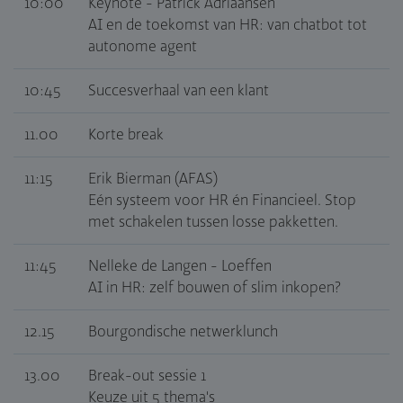
10:00
Keynote - Patrick Adriaansen
AI en de toekomst van HR: van chatbot tot
autonome agent
10:45
Succesverhaal van een klant
11.00
Korte break
11:15
Erik Bierman (AFAS)
Eén systeem voor HR én Financieel. Stop
met schakelen tussen losse pakketten.
11:45
Nelleke de Langen - Loeffen
AI in HR: zelf bouwen of slim inkopen?
12.15
Bourgondische netwerklunch
13.00
Break-out sessie 1
Keuze uit 5 thema's