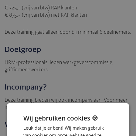
€ 725,- (vrij van btw) RAP klanten
€ 875,- (vrij van btw) niet RAP klanten
Deze training gaat alleen door bij minimaal 6 deelnemers.
Doelgroep
HRM-professionals, leden werkgeverscommissie,
griffiemedewerkers.
Incompany?
Deze training bieden wij ook incompany aan. Voor meer
informatie neem contact op via:
rap@ijk.nl
.
Wij gebruiken cookies 🍪
Vragen
Leuk dat je er bent! Wij maken gebruik
van cookies om onze website goed te