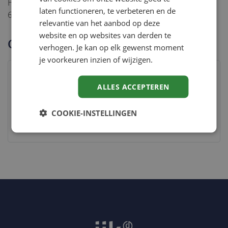
Heb je vragen? Neem dan contact op via 0492 - 50 66
laten functioneren, te verbeteren en de
60 of stuur een bericht naar
goedbekend@ijk.nl
.
relevantie van het aanbod op deze
website en op websites van derden te
Open inschrijving
verhogen. Je kan op elk gewenst moment
je voorkeuren inzien of wijzigen.
Eindhoven
ALLES ACCEPTEREN
22 september 2026
COOKIE-INSTELLINGEN
Utrecht
3 november 2026