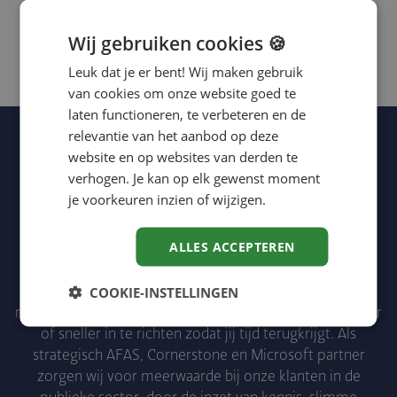
Wij gebruiken cookies 🍪
Leuk dat je er bent! Wij maken gebruik
van cookies om onze website goed te
laten functioneren, te verbeteren en de
relevantie van het aanbod op deze
website en op websites van derden te
verhogen. Je kan op elk gewenst moment
je voorkeuren inzien of wijzigen.
ALLES ACCEPTEREN
Tijd hebben om de dingen te doen die ertoe doen, dát
draagt bij aan je werkgeluk. Daarom is IJK altijd op zoek
COOKIE-INSTELLINGEN
naar mogelijkheden om processen slimmer, eenvoudiger
of sneller in te richten zodat jij tijd terugkrijgt. Als
strategisch AFAS, Cornerstone en Microsoft partner
zorgen wij voor meerwaarde bij onze klanten in de